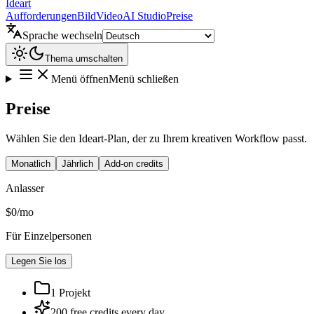
Ideart
Aufforderungen
Bild
Video
AI Studio
Preise
Sprache wechseln
Thema umschalten
Menü öffnen
Menü schließen
Preise
Wählen Sie den Ideart-Plan, der zu Ihrem kreativen Workflow passt.
Monatlich
Jährlich
Add-on credits
Anlasser
$0
/
mo
Für Einzelpersonen
Legen Sie los
1 Projekt
200 free credits every day