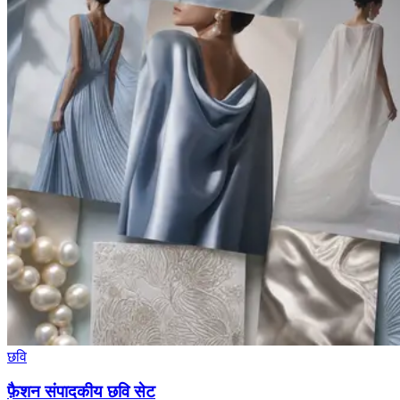
छवि
फ़ैशन संपादकीय छवि सेट