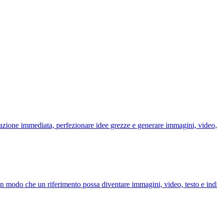
irazione immediata, perfezionare idee grezze e generare immagini, video, 
o in modo che un riferimento possa diventare immagini, video, testo e ind