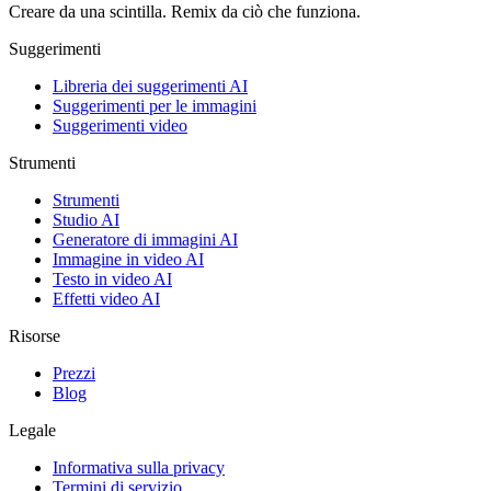
Creare da una scintilla. Remix da ciò che funziona.
Suggerimenti
Libreria dei suggerimenti AI
Suggerimenti per le immagini
Suggerimenti video
Strumenti
Strumenti
Studio AI
Generatore di immagini AI
Immagine in video AI
Testo in video AI
Effetti video AI
Risorse
Prezzi
Blog
Legale
Informativa sulla privacy
Termini di servizio