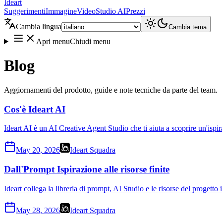
Ideart
Suggerimenti
Immagine
Video
Studio AI
Prezzi
Cambia lingua
Cambia tema
Apri menu
Chiudi menu
Blog
Aggiornamenti del prodotto, guide e note tecniche da parte del team.
Cos'è Ideart AI
Ideart AI è un AI Creative Agent Studio che ti aiuta a scoprire un'isp
May 20, 2026
Ideart Squadra
Dall'Prompt Ispirazione alle risorse finite
Ideart collega la libreria di prompt, AI Studio e le risorse del progett
May 28, 2026
Ideart Squadra