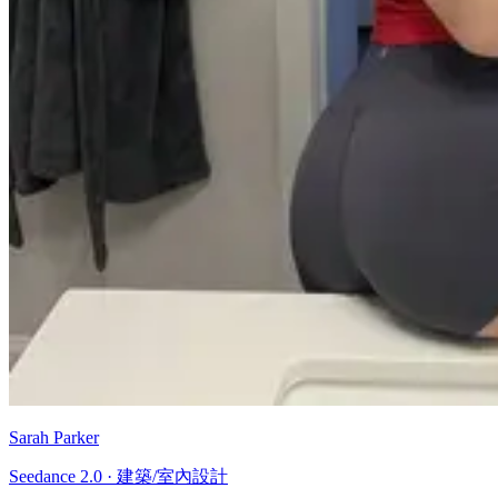
Sarah Parker
Seedance 2.0 · 建築/室內設計