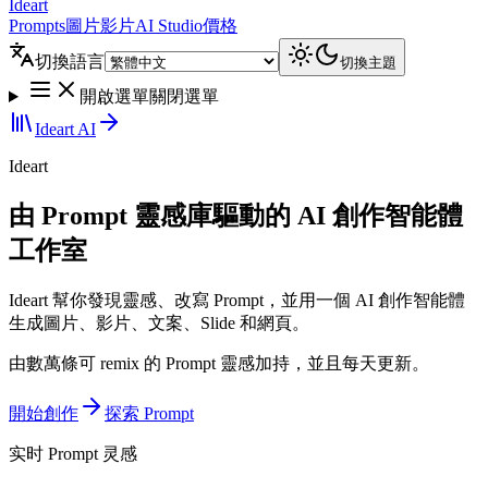
Ideart
Prompts
圖片
影片
AI Studio
價格
切換語言
切換主題
開啟選單
關閉選單
Ideart AI
Ideart
由 Prompt 靈感庫驅動的 AI 創作智能體
工作室
Ideart 幫你發現靈感、改寫 Prompt，並用一個 AI 創作智能體
生成圖片、影片、文案、Slide 和網頁。
由數萬條可 remix 的 Prompt 靈感加持，並且每天更新。
開始創作
探索 Prompt
实时 Prompt 灵感