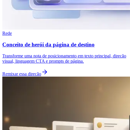
Rede
Conceito de herói da página de destino
Transforme uma nota de posicionamento em texto principal, direção
visual, linguagem CTA e prompts de página.
Remixar essa direção