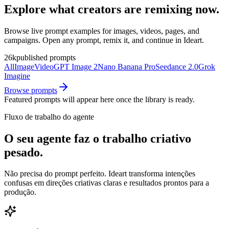
Explore what creators are remixing now.
Browse live prompt examples for images, videos, pages, and
campaigns. Open any prompt, remix it, and continue in Ideart.
26k
published prompts
All
Image
Video
GPT Image 2
Nano Banana Pro
Seedance 2.0
Grok
Imagine
Browse prompts
Featured prompts will appear here once the library is ready.
Fluxo de trabalho do agente
O seu agente faz o trabalho criativo
pesado.
Não precisa do prompt perfeito. Ideart transforma intenções
confusas em direções criativas claras e resultados prontos para a
produção.