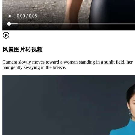
风景图片转视频
Camera slowly moves toward a woman standing in a sunlit field, her
hair gently swaying in the breeze.