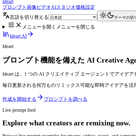
Ideart
プロンプト
画像
ビデオ
AIスタジオ
価格設定
言語を切り替える
テーマの切
メニューを開く
メニューを閉じる
Ideart AI
Ideart
プロンプト機能を備えた AI Creative Agent
Ideart は、1 つの AI クリエイティブ エージェント
毎日更新される何万ものリミックス可能な即時アイデアを活
作成を開始する
プロンプトを調べる
Live prompt feed
Explore what creators are remixing now.
Browse live prompt examples for images, videos, pages, and campaign